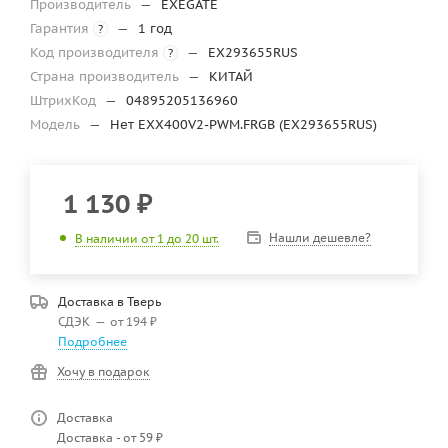
Производитель
—
EXEGATE
Гарантия
—
1 год
?
Код производителя
—
EX293655RUS
?
Страна производитель
—
КИТАЙ
ШтрихКод
—
04895205136960
Модель
—
Нет EXX400V2-PWM.FRGB (EX293655RUS)
1 130
₽
Нашли дешевле?
В наличии от 1 до 20 шт.
Доставка в
Тверь
СДЭК
—
от 194 ₽
Подробнее
Хочу в подарок
Доставка
Доставка - от 59 ₽