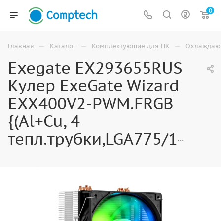
0
—
—
—
Главная
Каталог
Комплектующие для ПК
Охлаждаю
Exegate EX293655RUS
Кулер ExeGate Wizard
EXX400V2-PWM.FRGB
{(Al+Cu, 4
тепл.трубки,LGA775/1150/1151/1155/1156/1200/1700/AM2/AM2+/AM3+/AM4/FM1/FM2/754/9