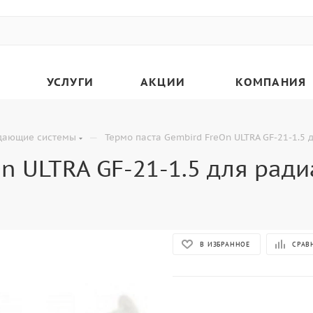
УСЛУГИ
АКЦИИ
КОМПАНИЯ
—
дающие системы
Термо паста Gembird FreOn ULTRA GF-21-1.5 
n ULTRA GF-21-1.5 для ради
В ИЗБРАННОЕ
СРАВ