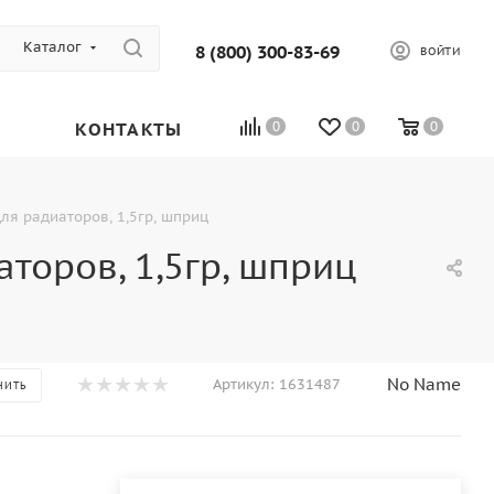
Каталог
8 (800) 300-83-69
ВОЙТИ
КОНТАКТЫ
0
0
0
для радиаторов, 1,5гр, шприц
аторов, 1,5гр, шприц
No Name
Артикул:
1631487
НИТЬ