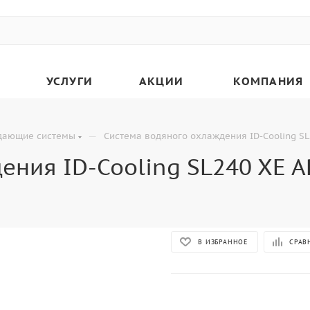
УСЛУГИ
АКЦИИ
КОМПАНИЯ
—
дающие системы
Система водяного охлаждения ID-Cooling SL
ния ID-Cooling SL240 XE AR
В ИЗБРАННОЕ
СРАВ