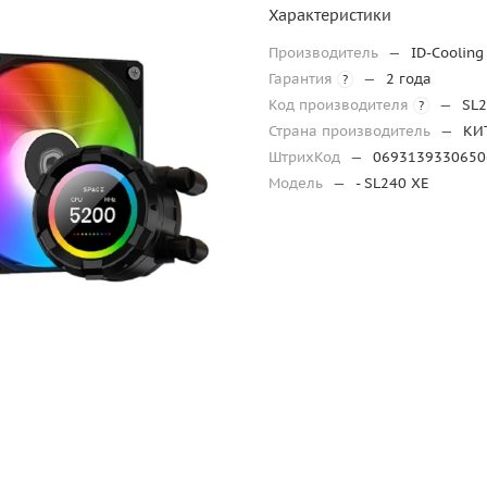
Характеристики
Производитель
—
ID-Cooling
Гарантия
—
2 года
?
Код производителя
—
SL2
?
Страна производитель
—
КИ
ШтрихКод
—
0693139330650
Модель
—
- SL240 XE