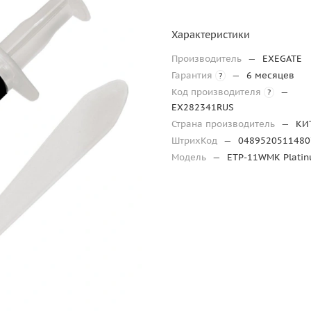
Характеристики
Производитель
—
EXEGATE
Гарантия
—
6 месяцев
?
Код производителя
—
?
EX282341RUS
Страна производитель
—
КИ
ШтрихКод
—
0489520511480
Модель
—
ETP-11WMK Plati