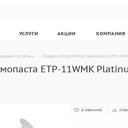
УСЛУГИ
АКЦИИ
КОМПАНИЯ
—
дающие системы
Exegate EX282341RUS Термопаста ETP-11WMK
мопаста ETP-11WMK Platinu
В ИЗБРАННОЕ
СРАВ