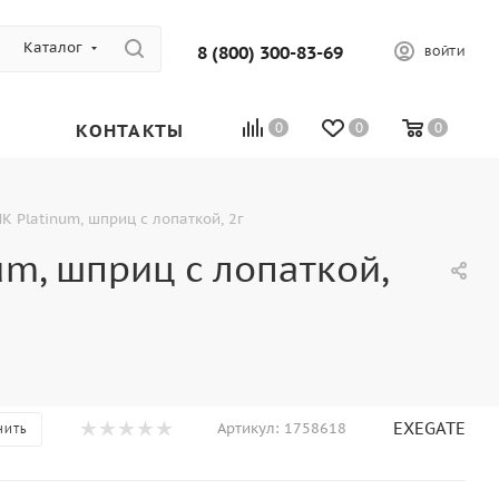
Каталог
8 (800) 300-83-69
ВОЙТИ
КОНТАКТЫ
0
0
0
 Platinum, шприц с лопаткой, 2г
m, шприц с лопаткой,
EXEGATE
Артикул:
1758618
НИТЬ