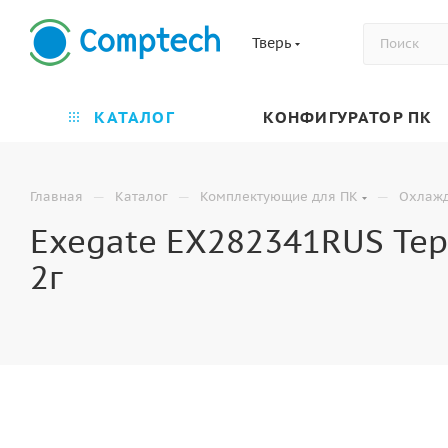
Тверь
КАТАЛОГ
КОНФИГУРАТОР ПК
—
—
—
Главная
Каталог
Комплектующие для ПК
Охлаж
Exegate EX282341RUS Тер
2г