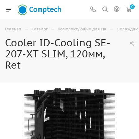
0
—
—
—
Главная
Каталог
Комплектующие для ПК
Охлаждаю
Cooler ID-Cooling SE-
207-XT SLIM, 120мм,
Ret