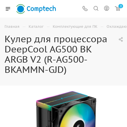
0
—
—
—
Главная
Каталог
Комплектующие для ПК
Охлаждаю
Кулер для процессора
DeepCool AG500 BK
ARGB V2 (R-AG500-
BKAMMN-GJD)