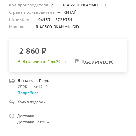
Код производителя
—
R-AG500-BKAMMN-GJD
?
Страна производитель
—
КИТАЙ
ШтрихКод
—
06933412729334
Модель
—
- R-AG500-BKAMMN-GJD
2 860
₽
Нашли дешевле?
В наличии от 1 до 20 шт.
Доставка в
Тверь
СДЭК
—
от 194 ₽
Подробнее
Хочу в подарок
Доставка
Доставка - от 59 ₽