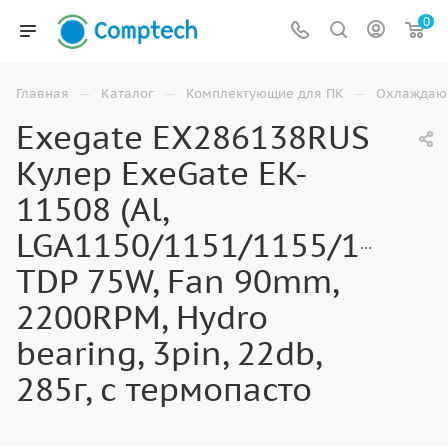
0
—
—
—
Главная
Каталог
Комплектующие для ПК
Охлаждаю
Exegate EX286138RUS
Кулер ExeGate EK-
11508 (Al,
LGA1150/1151/1155/1156/1
TDP 75W, Fan 90mm,
2200RPM, Hydro
bearing, 3pin, 22db,
285г, с термопасто