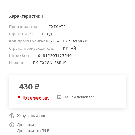
Характеристики
Производитель
—
EXEGATE
Гарантия
—
1 год
?
Код производителя
—
EX286138RUS
?
Страна производитель
—
КИТАЙ
ШтрихКод
—
04895205123540
Модель
—
EK EX286138RUS
430
₽
Нашли дешевле?
Нет в наличии
Хочу в подарок
Доставка
Доставка - от 59 ₽