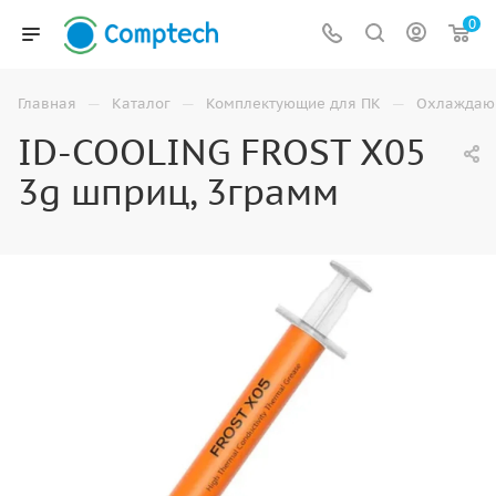
0
—
—
—
Главная
Каталог
Комплектующие для ПК
Охлаждаю
ID-COOLING FROST X05
3g шприц, 3грамм