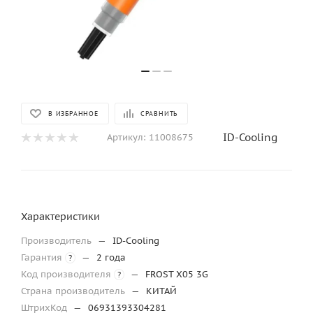
В ИЗБРАННОЕ
СРАВНИТЬ
ID-Cooling
Артикул:
11008675
Характеристики
Производитель
—
ID-Cooling
Гарантия
—
2 года
?
Код производителя
—
FROST X05 3G
?
Страна производитель
—
КИТАЙ
ШтрихКод
—
06931393304281