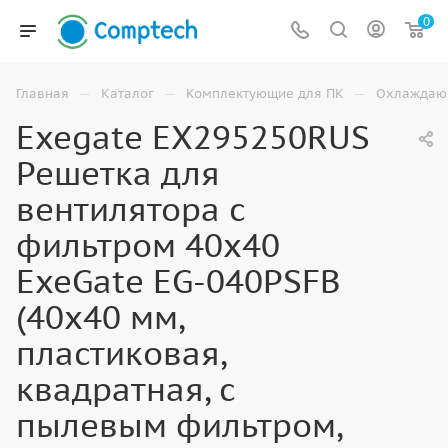
0
—
—
—
Главная
Каталог
Комплектующие для ПК
Охлаждаю
Exegate EX295250RUS
Решетка для
вентилятора с
фильтром 40х40
ExeGate EG-040PSFB
(40x40 мм,
пластиковая,
квадратная, с
пылевым фильтром,