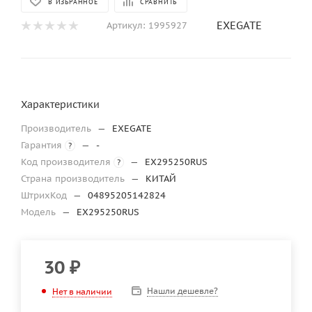
В ИЗБРАННОЕ
СРАВНИТЬ
EXEGATE
Артикул:
1995927
Характеристики
Производитель
—
EXEGATE
Гарантия
—
-
?
Код производителя
—
EX295250RUS
?
Страна производитель
—
КИТАЙ
ШтрихКод
—
04895205142824
Модель
—
EX295250RUS
30
₽
Нашли дешевле?
Нет в наличии