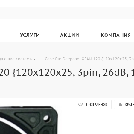
УСЛУГИ
АКЦИИ
КОМПАНИЯ
—
дающие системы
Case fan Deepcool XFAN 120 {120x120x25, 3pi
0 {120x120x25, 3pin, 26dB, 
В ИЗБРАННОЕ
СРАВ