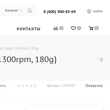
Каталог
8 (800) 300-83-69
ВОЙТИ
КОНТАКТЫ
0
0
0
n, 26dB, 1300rpm, 180g}
1300rpm, 180g}
Deepcool
Артикул:
1275997
НИТЬ