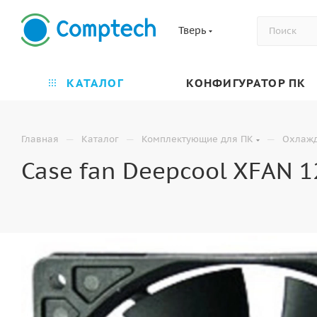
Тверь
КАТАЛОГ
КОНФИГУРАТОР ПК
—
—
—
Главная
Каталог
Комплектующие для ПК
Охлаж
Case fan Deepcool XFAN 12