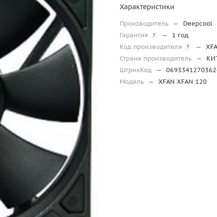
Характеристики
Производитель
—
Deepcool
Гарантия
—
1 год
?
Код производителя
—
XF
?
Страна производитель
—
КИ
ШтрихКод
—
0693341270362
Модель
—
XFAN XFAN 120