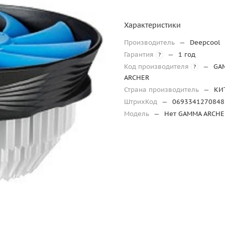
Характеристики
Производитель
—
Deepcool
Гарантия
—
1 год
?
Код производителя
—
GA
?
ARCHER
Страна производитель
—
КИ
ШтрихКод
—
0693341270848
Модель
—
Нет GAMMA ARCHE