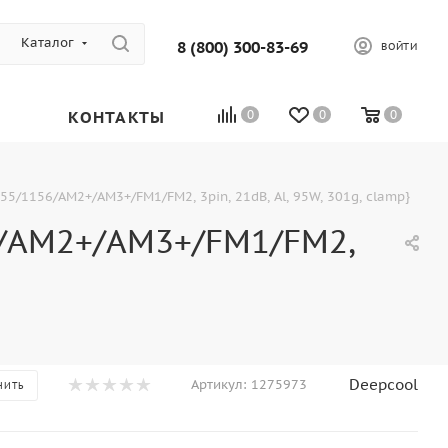
Каталог
8 (800) 300-83-69
ВОЙТИ
КОНТАКТЫ
0
0
0
5/1156/AM2+/AM3+/FM1/FM2, 3pin, 21dB, Al, 95W, 301g, clamp}
6/AM2+/AM3+/FM1/FM2,
Deepcool
Артикул:
1275973
НИТЬ