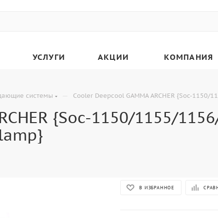
УСЛУГИ
АКЦИИ
КОМПАНИЯ
—
дающие системы
Cooler Deepcool GAMMA ARCHER {Soc-1150/115
ARCHER {Soc-1150/1155/115
clamp}
В ИЗБРАННОЕ
СРАВ