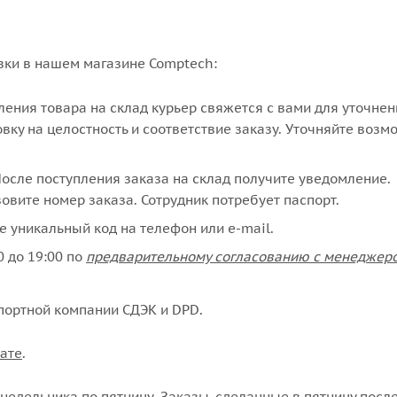
вки в нашем магазине Comptech:
упления товара на склад курьер свяжется с вами для уточне
вку на целостность и соответствие заказу. Уточняйте возм
сле поступления заказа на склад получите уведомление.
овите номер заказа. Сотрудник потребует паспорт.
е уникальный код на телефон или e-mail.
 до 19:00 по
предварительному согласованию с менеджер
портной компании СДЭК и DPD.
ате
.
едельника по пятницу. Заказы, сделанные в пятницу после