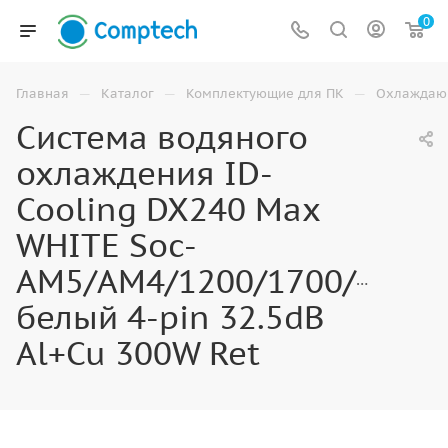
0
—
—
—
Главная
Каталог
Комплектующие для ПК
Охлаждаю
Система водяного
охлаждения ID-
Cooling DX240 Max
WHITE Soc-
AM5/AM4/1200/1700/1851
белый 4-pin 32.5dB
Al+Cu 300W Ret