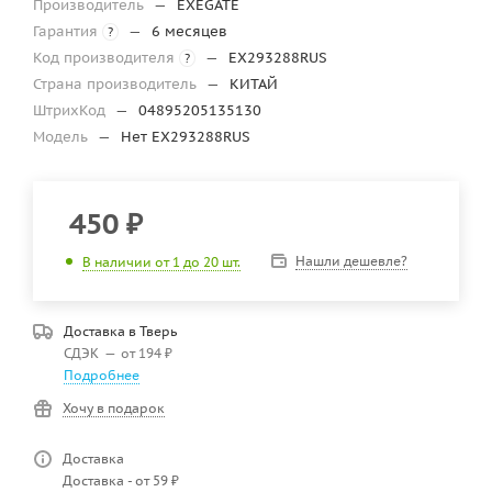
Производитель
—
EXEGATE
Гарантия
—
6 месяцев
?
Код производителя
—
EX293288RUS
?
Страна производитель
—
КИТАЙ
ШтрихКод
—
04895205135130
Модель
—
Нет EX293288RUS
450
₽
Нашли дешевле?
В наличии от 1 до 20 шт.
Доставка в
Тверь
СДЭК
—
от 194 ₽
Подробнее
Хочу в подарок
Доставка
Доставка - от 59 ₽