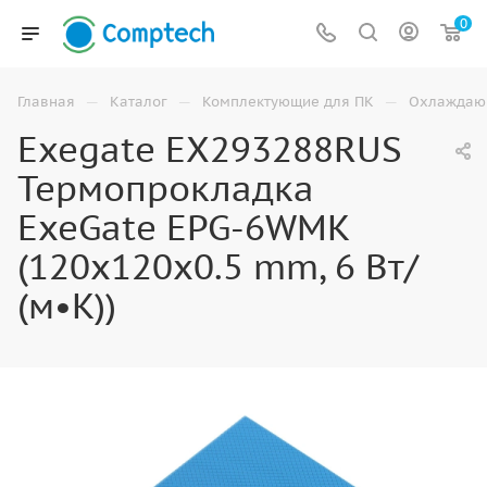
0
—
—
—
Главная
Каталог
Комплектующие для ПК
Охлаждаю
Exegate EX293288RUS
Термопрокладка
ExeGate EPG-6WMK
(120x120x0.5 mm, 6 Вт/
(м•К))