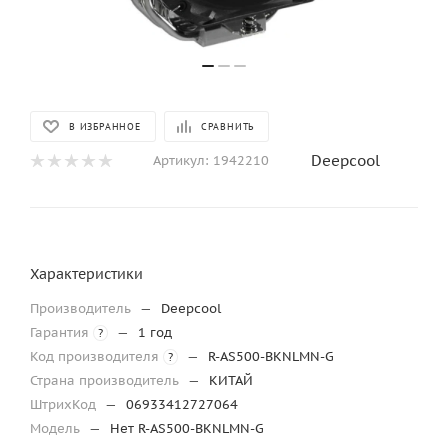
В ИЗБРАННОЕ
СРАВНИТЬ
Deepcool
Артикул:
1942210
Характеристики
Производитель
—
Deepcool
Гарантия
—
1 год
?
Код производителя
—
R-AS500-BKNLMN-G
?
Страна производитель
—
КИТАЙ
ШтрихКод
—
06933412727064
Модель
—
Нет R-AS500-BKNLMN-G