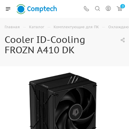
0
—
—
—
Главная
Каталог
Комплектующие для ПК
Охлаждаю
Cooler ID-Cooling
FROZN A410 DK