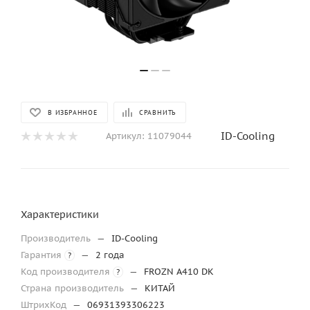
В ИЗБРАННОЕ
СРАВНИТЬ
ID-Cooling
Артикул:
11079044
Характеристики
Производитель
—
ID-Cooling
Гарантия
—
2 года
?
Код производителя
—
FROZN A410 DK
?
Страна производитель
—
КИТАЙ
ШтрихКод
—
06931393306223