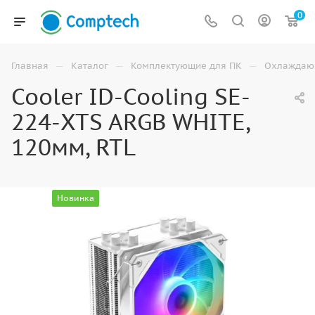
0
—
—
—
Главная
Каталог
Комплектующие для ПК
Охлаждаю
Cooler ID-Cooling SE-
224-XTS ARGB WHITE,
120мм, RTL
Новинка