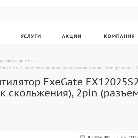
УСЛУГИ
АКЦИИ
КОМПАНИЯ
—
дающие системы
25 мм, Sleeve bearing (подшипник скольжения), 2pin (разъем 2.54
тилятор ExeGate EX12025S2
к скольжения), 2pin (разъем
В ИЗБРАННОЕ
СРАВ