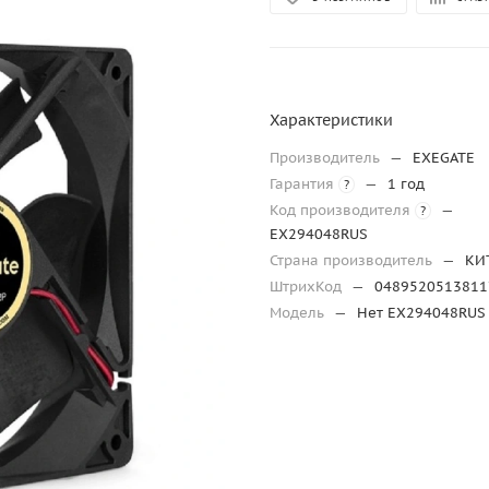
Характеристики
Производитель
—
EXEGATE
Гарантия
—
1 год
?
Код производителя
—
?
EX294048RUS
Страна производитель
—
КИ
ШтрихКод
—
0489520513811
Модель
—
Нет EX294048RUS