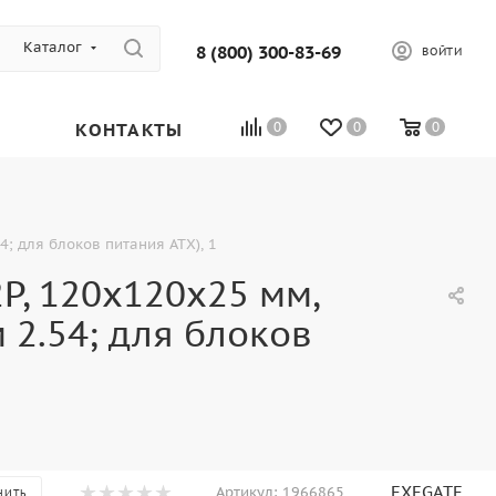
Каталог
8 (800) 300-83-69
ВОЙТИ
КОНТАКТЫ
0
0
0
; для блоков питания ATX), 1
P, 120x120x25 мм,
 2.54; для блоков
EXEGATE
Артикул:
1966865
НИТЬ