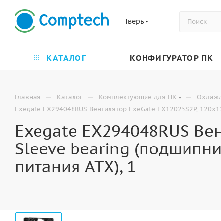
Тверь
КАТАЛОГ
КОНФИГУРАТОР ПК
—
—
—
Главная
Каталог
Комплектующие для ПК
Охлаж
Exegate EX294048RUS Вентилятор ExeGate EX12025S2P, 120x120x
Exegate EX294048RUS Вен
Sleeve bearing (подшипни
питания ATX), 1