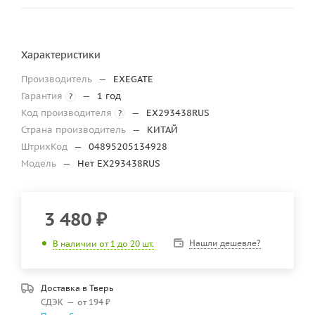
Характеристики
Производитель
—
EXEGATE
Гарантия
—
1 год
?
Код производителя
—
EX293438RUS
?
Страна производитель
—
КИТАЙ
ШтрихКод
—
04895205134928
Модель
—
Нет EX293438RUS
3 480
₽
Нашли дешевле?
В наличии от 1 до 20 шт.
Доставка в
Тверь
СДЭК
—
от 194 ₽