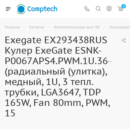
0
—
—
—
Главная
Каталог
Комплектующие для ПК
Охлаждаю
Exegate EX293438RUS
Кулер ExeGate ESNK-
P0067APS4.PWM.1U.3647.C
(радиальный (улитка),
медный, 1U, 3 тепл.
трубки, LGA3647, TDP
165W, Fan 80mm, PWM,
15