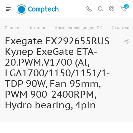
0
—
—
—
Главная
Каталог
Комплектующие для ПК
Охлаждаю
Exegate EX292655RUS
Кулер ExeGate ETA-
20.PWM.V1700 (Al,
LGA1700/1150/1151/1155/1
TDP 90W, Fan 95mm,
PWM 900-2400RPM,
Hydro bearing, 4pin