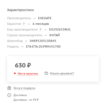
Характеристики
Производитель
—
EXEGATE
Гарантия
—
6 месяцев
?
Код производителя
—
EX292655RUS
?
Страна производитель
—
КИТАЙ
ШтрихКод
—
04895205130845
Модель
—
ETA ETA-20.PWM.V1700
630
₽
Нашли дешевле?
Нет в наличии
Хочу в подарок
Доставка
Доставка - от 59 ₽