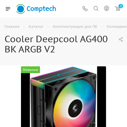
0
—
—
—
Главная
Каталог
Комплектующие для ПК
Охлаждаю
Cooler Deepcool AG400
BK ARGB V2
Новинка