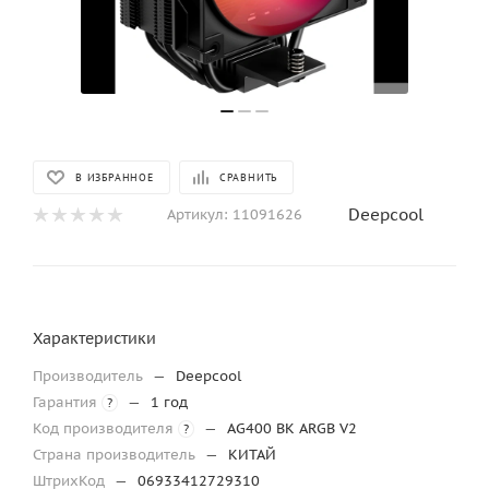
В ИЗБРАННОЕ
СРАВНИТЬ
Deepcool
Артикул:
11091626
Характеристики
Производитель
—
Deepcool
Гарантия
—
1 год
?
Код производителя
—
AG400 BK ARGB V2
?
Страна производитель
—
КИТАЙ
ШтрихКод
—
06933412729310