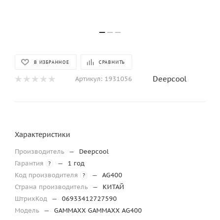
В ИЗБРАННОЕ
СРАВНИТЬ
Deepcool
Артикул:
1931056
Характеристики
Производитель
—
Deepcool
Гарантия
—
1 год
?
Код производителя
—
AG400
?
Страна производитель
—
КИТАЙ
ШтрихКод
—
06933412727590
Модель
—
GAMMAXX GAMMAXX AG400