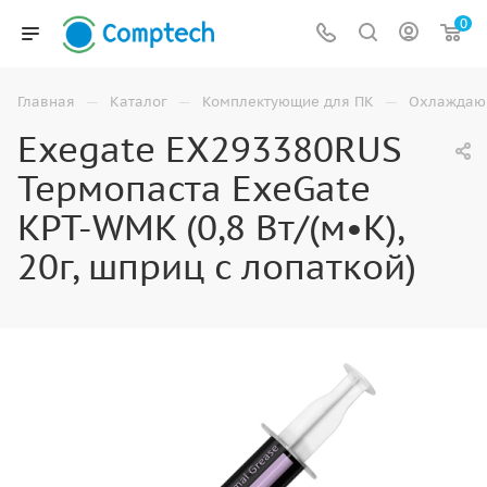
0
—
—
—
Главная
Каталог
Комплектующие для ПК
Охлаждаю
Exegate EX293380RUS
Термопаста ExeGate
KPT-WMK (0,8 Вт/(м•К),
20г, шприц с лопаткой)