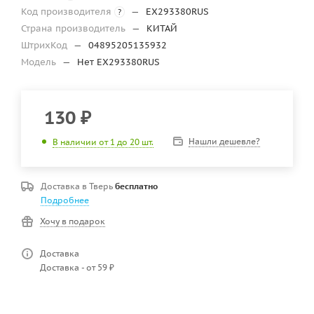
Код производителя
—
EX293380RUS
?
Страна производитель
—
КИТАЙ
ШтрихКод
—
04895205135932
Модель
—
Нет EX293380RUS
130
₽
Нашли дешевле?
В наличии от 1 до 20 шт.
Доставка в
Тверь
бесплатно
Подробнее
Хочу в подарок
Доставка
Доставка - от 59 ₽