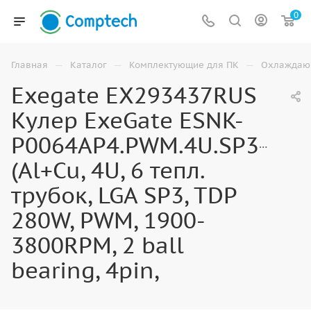
0
—
—
—
Главная
Каталог
Комплектующие для ПК
Охлаждаю
Exegate EX293437RUS
Кулер ExeGate ESNK-
P0064AP4.PWM.4U.SP3.Cu
(Al+Cu, 4U, 6 тепл.
трубок, LGA SP3, TDP
280W, PWM, 1900-
3800RPM, 2 ball
bearing, 4pin,