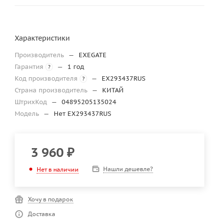
Характеристики
Производитель
—
EXEGATE
Гарантия
—
1 год
?
Код производителя
—
EX293437RUS
?
Страна производитель
—
КИТАЙ
ШтрихКод
—
04895205135024
Модель
—
Нет EX293437RUS
3 960
₽
Нашли дешевле?
Нет в наличии
Хочу в подарок
Доставка