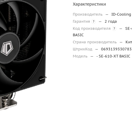
Характеристики
Производитель
—
ID-Cooling
Гарантия
—
2 года
?
Код производителя
—
SE-
?
BASIC
Страна производитель
—
Ки
ШтрихКод
—
0693139330783
Модель
—
- SE-610-XT BASIC