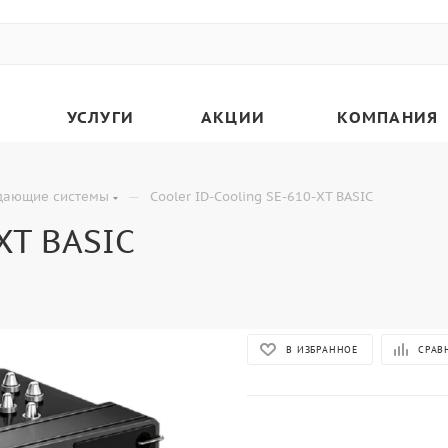
УСЛУГИ
АКЦИИ
КОМПАНИЯ
—
дающие системы
Cooler ID-Cooling SE-610-XT BASIC
-XT BASIC
В ИЗБРАННОЕ
СРАВ