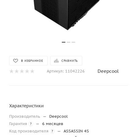
В ИЗБРАННОЕ
СРАВНИТЬ
Deepcool
Артикул:
11042226
Характеристики
Производитель
—
Deepcool
Гарантия
—
6 месяцев
?
Код производителя
—
ASSASSIN 4S
?