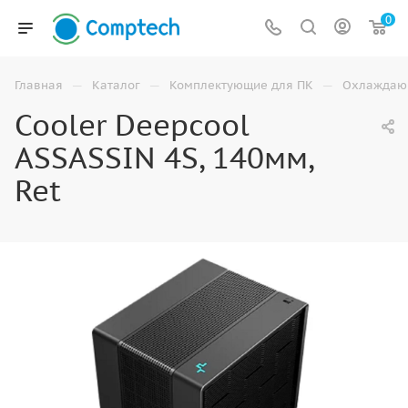
0
—
—
—
Главная
Каталог
Комплектующие для ПК
Охлаждаю
Cooler Deepcool
ASSASSIN 4S, 140мм,
Ret