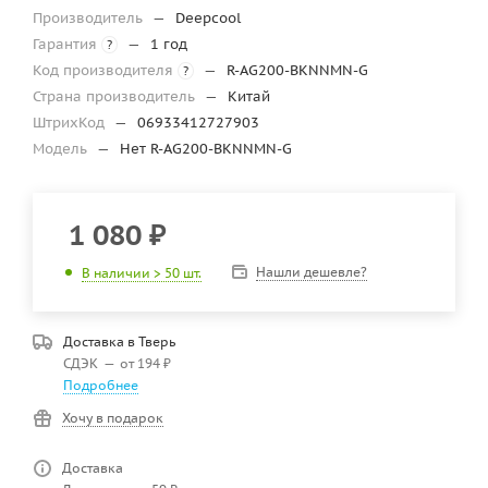
Производитель
—
Deepcool
Гарантия
—
1 год
?
Код производителя
—
R-AG200-BKNNMN-G
?
Страна производитель
—
Китай
ШтрихКод
—
06933412727903
Модель
—
Нет R-AG200-BKNNMN-G
1 080
₽
Нашли дешевле?
В наличии > 50 шт.
Доставка в
Тверь
СДЭК
—
от 194 ₽
Подробнее
Хочу в подарок
Доставка