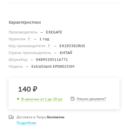
Характеристики
Производитель
—
EXEGATE
Гарантия
—
1 год
?
Код производителя
—
EX283382RUS
?
Страна производитель
—
КИТАЙ
ШтрихКод
—
04895205116771
Модель
—
ExtraSilent EP08025SM
140
₽
Нашли дешевле?
В наличии от 1 до 20 шт.
Доставка в
Тверь
бесплатно
Подробнее