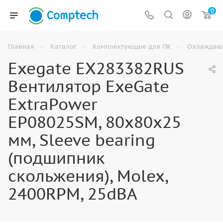
0
—
—
—
Главная
Каталог
Комплектующие для ПК
Охлаждаю
Exegate EX283382RUS
Вентилятор ExeGate
ExtraPower
EP08025SM, 80x80x25
мм, Sleeve bearing
(подшипник
скольжения), Molex,
2400RPM, 25dBA