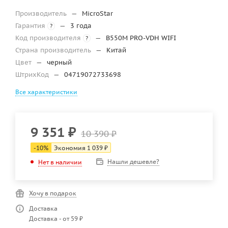
Производитель
—
MicroStar
Гарантия
—
3 года
?
Код производителя
—
B550M PRO-VDH WIFI
?
Страна производитель
—
Китай
Цвет
—
черный
ШтрихКод
—
04719072733698
Все характеристики
9 351
₽
10 390
₽
-
10
%
Экономия
1 039
₽
Нашли дешевле?
Нет в наличии
Хочу в подарок
Доставка
Доставка - от 59 ₽