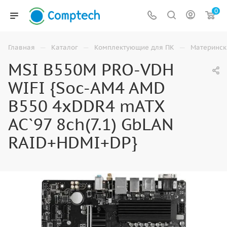
0
—
—
—
Главная
Каталог
Комплектующие для ПК
Материнск
MSI B550M PRO-VDH
WIFI {Soc-AM4 AMD
B550 4xDDR4 mATX
AC`97 8ch(7.1) GbLAN
RAID+HDMI+DP}