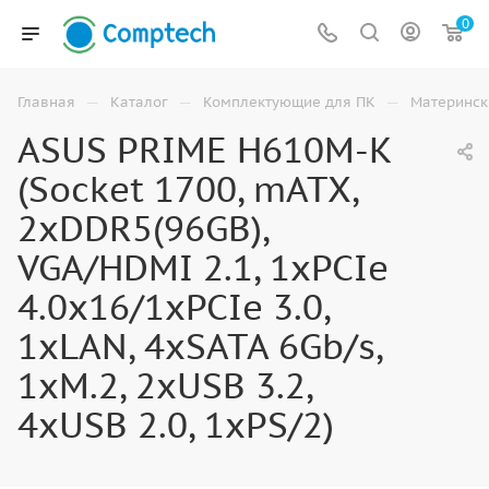
0
—
—
—
Главная
Каталог
Комплектующие для ПК
Материнск
ASUS PRIME H610M-K
(Socket 1700, mATX,
2xDDR5(96GB),
VGA/HDMI 2.1, 1xPCIe
4.0x16/1xPCIe 3.0,
1xLAN, 4xSATA 6Gb/s,
1xM.2, 2xUSB 3.2,
4xUSB 2.0, 1xPS/2)