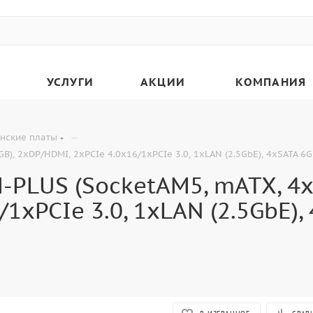
УСЛУГИ
АКЦИИ
КОМПАНИЯ
—
нские платы
 2xDP/HDMI, 2xPCIe 4.0x16/1xPCIe 3.0, 1xLAN (2.5GbE), 4xSATA 6Gb
PLUS (SocketAM5, mATX, 4x
1xPCIe 3.0, 1xLAN (2.5GbE), 