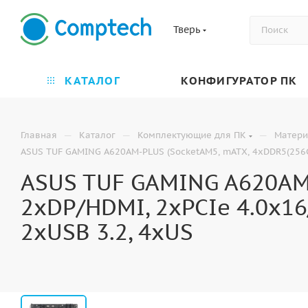
Тверь
КАТАЛОГ
КОНФИГУРАТОР ПК
—
—
—
Главная
Каталог
Комплектующие для ПК
Матери
ASUS TUF GAMING A620AM-PLUS (SocketAM5, mATX, 4xDDR5(256GB),
ASUS TUF GAMING A620AM-
2xDP/HDMI, 2xPCIe 4.0x16/
2xUSB 3.2, 4xUS