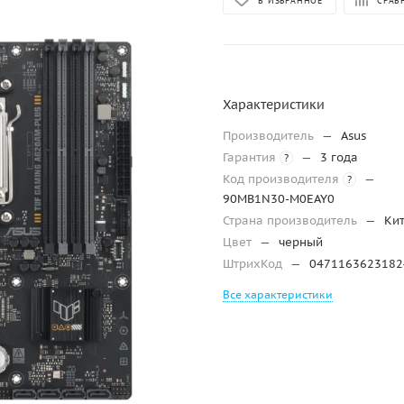
В ИЗБРАННОЕ
СРАВ
Характеристики
Производитель
—
Asus
Гарантия
—
3 года
?
Код производителя
—
?
90MB1N30-M0EAY0
Страна производитель
—
Ки
Цвет
—
черный
ШтрихКод
—
0471163623182
Все характеристики