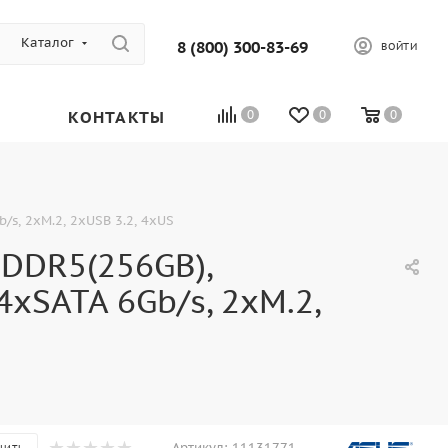
Каталог
8 (800) 300-83-69
ВОЙТИ
КОНТАКТЫ
0
0
0
/s, 2xM.2, 2xUSB 3.2, 4xUS
DDR5(256GB),
4xSATA 6Gb/s, 2xM.2,
Артикул:
11131771