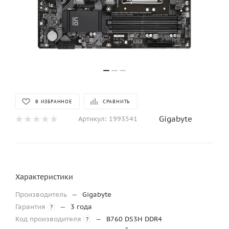
В ИЗБРАННОЕ
СРАВНИТЬ
Gigabyte
Артикул:
1993541
Характеристики
Производитель
—
Gigabyte
Гарантия
—
3 года
?
Код производителя
—
B760 DS3H DDR4
?