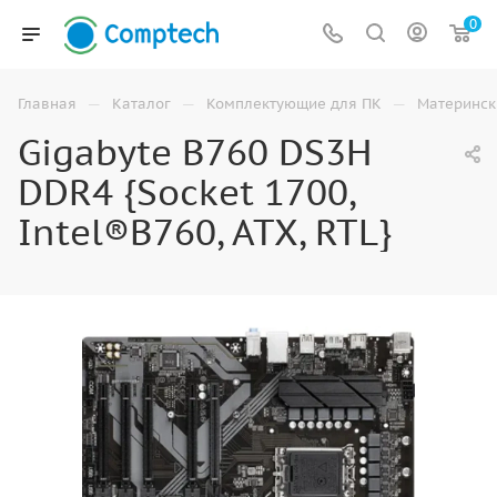
0
—
—
—
Главная
Каталог
Комплектующие для ПК
Материнск
Gigabyte B760 DS3H
DDR4 {Socket 1700,
Intel®B760, ATX, RTL}