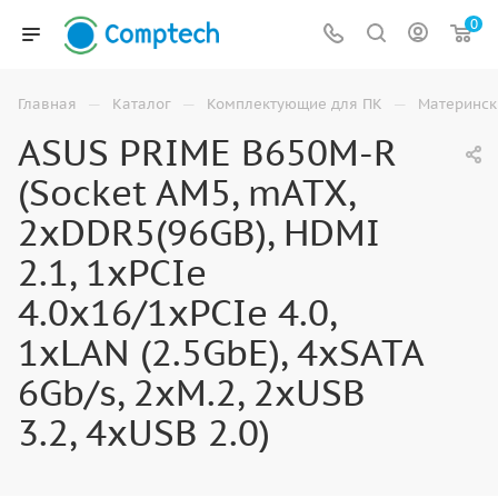
0
—
—
—
Главная
Каталог
Комплектующие для ПК
Материнск
ASUS PRIME B650M-R
(Socket AM5, mATX,
2xDDR5(96GB), HDMI
2.1, 1xPCIe
4.0x16/1xPCIe 4.0,
1xLAN (2.5GbE), 4xSATA
6Gb/s, 2xM.2, 2xUSB
3.2, 4xUSB 2.0)