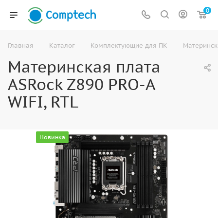
0
—
—
—
Главная
Каталог
Комплектующие для ПК
Материнск
Материнская плата
ASRock Z890 PRO-A
WIFI, RTL
Новинка