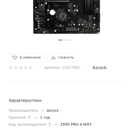
В ИЗБРАННОЕ
СРАВНИТЬ
Asrock
Артикул:
11077802
Характеристики
Производитель
—
Asrock
Гарантия
—
1 год
?
Код производителя
—
Z890 PRO-A WIFI
?