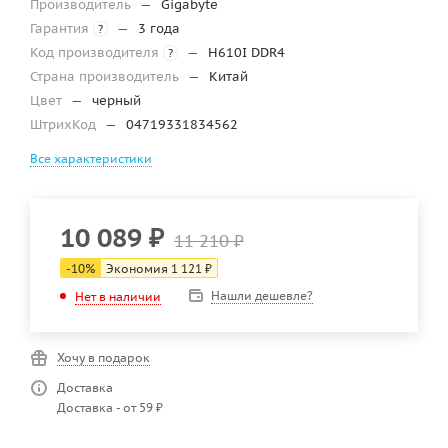
Производитель
—
Gigabyte
Гарантия
—
3 года
?
Код производителя
—
H610I DDR4
?
Страна производитель
—
Китай
Цвет
—
черный
ШтрихКод
—
04719331834562
Все характеристики
10 089
₽
11 210
₽
-
10
%
Экономия
1 121
₽
Нашли дешевле?
Нет в наличии
Хочу в подарок
Доставка
Доставка - от 59 ₽