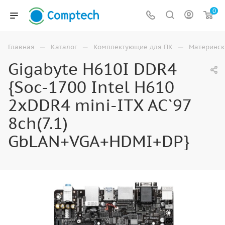
0
—
—
—
Главная
Каталог
Комплектующие для ПК
Материнск
Gigabyte H610I DDR4
{Soc-1700 Intel H610
2xDDR4 mini-ITX AC`97
8ch(7.1)
GbLAN+VGA+HDMI+DP}