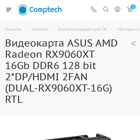
0
—
—
—
Главная
Каталог
Комплектующие для ПК
Материнск
Видеокарта ASUS AMD
Radeon RX9060XT
16Gb DDR6 128 bit
2*DP/HDMI 2FAN
(DUAL-RX9060XT-16G)
RTL