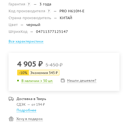
Гарантия
—
3 года
?
Код производителя
—
PRO H610M-E
?
Страна производитель
—
КИТАЙ
Цвет
—
черный
ШтрихКод
—
04711377125147
Все характеристики
4 905
₽
5 450
₽
-
10
%
Экономия
545
₽
Нашли дешевле?
В наличии > 50 шт.
Доставка в
Тверь
СДЭК
—
от 194 ₽
Подробнее
Хочу в подарок