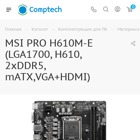
0
—
—
—
Главная
Каталог
Комплектующие для ПК
Материнск
MSI PRO H610M-E
(LGA1700, H610,
2xDDR5,
mATX,VGA+HDMI)