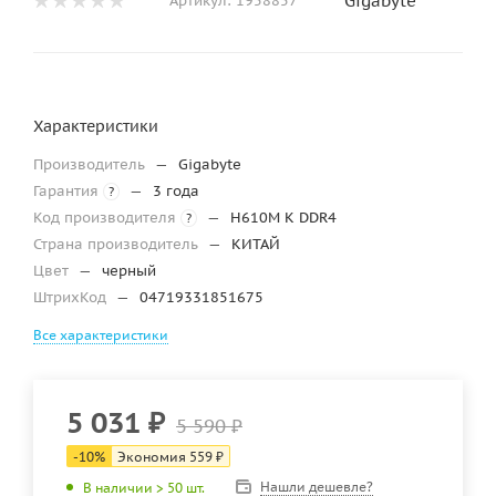
Gigabyte
Артикул:
1958857
Характеристики
Производитель
—
Gigabyte
Гарантия
—
3 года
?
Код производителя
—
H610M K DDR4
?
Страна производитель
—
КИТАЙ
Цвет
—
черный
ШтрихКод
—
04719331851675
Все характеристики
5 031
₽
5 590
₽
-
10
%
Экономия
559
₽
Нашли дешевле?
В наличии > 50 шт.