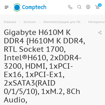
0
—
—
—
Главная
Каталог
Комплектующие для ПК
Материнск
Gigabyte H610M K
DDR4 {H610M K DDR4,
RTL Socket 1700,
Intel®H610, 2xDDR4-
3200, HDMI, 1xPCI-
Ex16, 1xPCI-Ex1,
2xSATA3(RAID
0/1/5/10), 1xM.2, 8Ch
Audio,