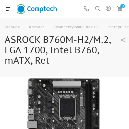
0
—
—
—
Главная
Каталог
Комплектующие для ПК
Материнск
ASROCK B760M-H2/M.2,
LGA 1700, Intel B760,
mATX, Ret