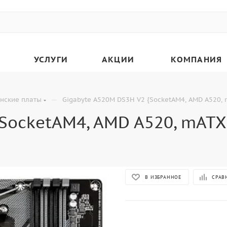
УСЛУГИ
АКЦИИ
КОМПАНИЯ
—
нские платы
Gigabyte A520M DS3H V2 {SocketAM4, AMD A520, m
SocketAM4, AMD A520, mATX,
В ИЗБРАННОЕ
СРАВ