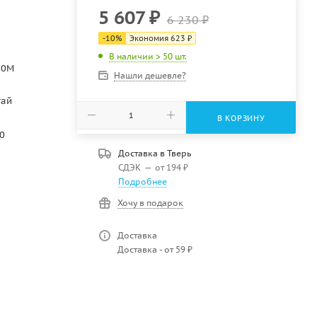
5 607
₽
6 230
₽
-
10
%
Экономия
623
₽
В наличии > 50 шт.
20M
Нашли дешевле?
тай
В КОРЗИНУ
0
Доставка в
Тверь
СДЭК
—
от 194 ₽
Подробнее
Хочу в подарок
Доставка
Доставка - от 59 ₽