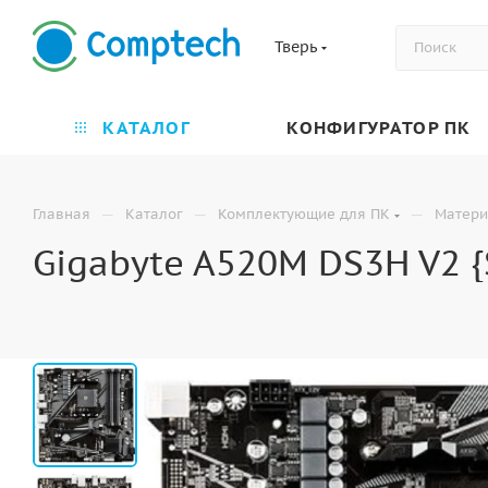
Тверь
КАТАЛОГ
КОНФИГУРАТОР ПК
—
—
—
Главная
Каталог
Комплектующие для ПК
Матери
Gigabyte A520M DS3H V2 {