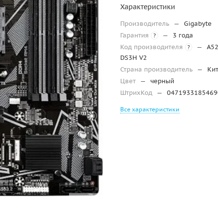
Характеристики
Производитель
—
Gigabyte
Гарантия
—
3 года
?
Код производителя
—
A5
?
DS3H V2
Страна производитель
—
Ки
Цвет
—
черный
ШтрихКод
—
0471933185469
Все характеристики