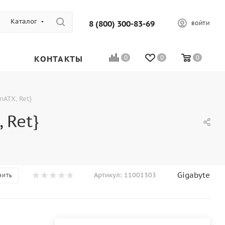
Каталог
8 (800) 300-83-69
ВОЙТИ
КОНТАКТЫ
0
0
0
ATX, Ret}
 Ret}
Gigabyte
Артикул:
11001303
НИТЬ