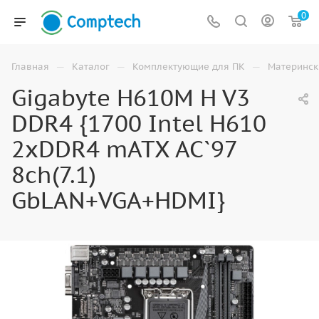
0
—
—
—
Главная
Каталог
Комплектующие для ПК
Материнск
Gigabyte H610M H V3
DDR4 {1700 Intel H610
2xDDR4 mATX AC`97
8ch(7.1)
GbLAN+VGA+HDMI}