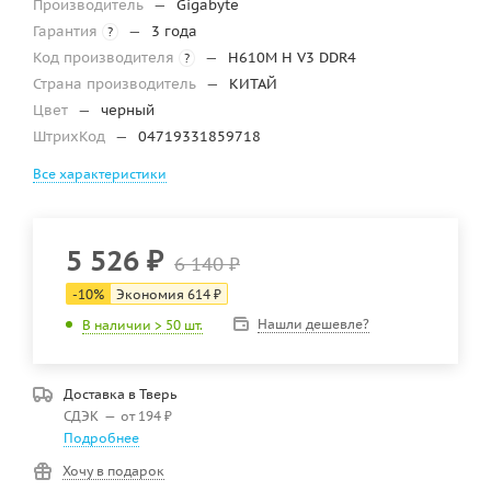
Производитель
—
Gigabyte
Гарантия
—
3 года
?
Код производителя
—
H610M H V3 DDR4
?
Страна производитель
—
КИТАЙ
Цвет
—
черный
ШтрихКод
—
04719331859718
Все характеристики
5 526
₽
6 140
₽
-
10
%
Экономия
614
₽
Нашли дешевле?
В наличии > 50 шт.
Доставка в
Тверь
СДЭК
—
от 194 ₽
Подробнее
Хочу в подарок