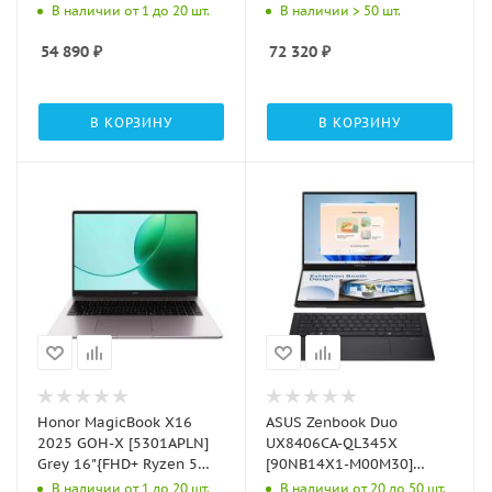
6600H(3.3Ghz)/16Gb/512Gb
120U/32Gb/SSD512Gb/NoOS}
В наличии от 1 до 20 шт.
В наличии > 50 шт.
SSD/W11Pro/+m}
54 890
₽
72 320
₽
В КОРЗИНУ
В КОРЗИНУ
Honor MagicBook X16
ASUS Zenbook Duo
2025 GOH-X [5301APLN]
UX8406CA-QL345X
Grey 16"{FHD+ Ryzen 5
[90NB14X1-M00M30]
6600H/16GB/1TB
Inkwell Gray 14" {FHD
В наличии от 1 до 20 шт.
В наличии от 20 до 50 шт.