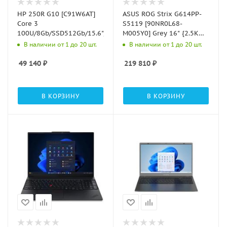
HP 250R G10 [C91W6AT]
ASUS ROG Strix G614PP-
Core 3
S5119 [90NR0L68-
100U/8Gb/SSD512Gb/15.6"/HD/noOS/dk.silver
M005Y0] Grey 16" {2.5K
Ryzen 9
В наличии от 1 до 20 шт.
В наличии от 1 до 20 шт.
8940HX/32Gb/SSD1Tb/RTX
5070 8Gb/noOS}
49 140
₽
219 810
₽
В КОРЗИНУ
В КОРЗИНУ