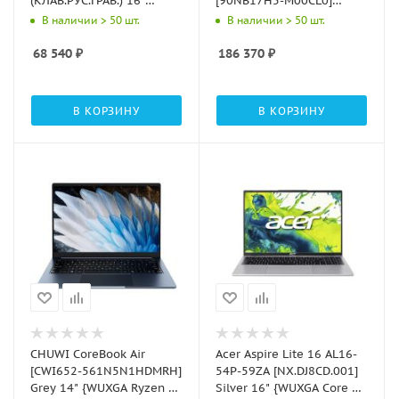
(КЛАВ.РУС.ГРАВ.) 16"
[90NB17H5-M00CL0]
{WUXGA Core 5
Antrim Gray 16" {3K OLED
В наличии > 50 шт.
В наличии > 50 шт.
210H/8GB/512GB
Ryzen AI 9 465/DDR5
SSD/DOS}
32GB/1TB SSD/AMD
68 540
₽
186 370
₽
Radeon 880M
Graphics/Win 11 Home}
В КОРЗИНУ
В КОРЗИНУ
CHUWI CoreBook Air
Acer Aspire Lite 16 AL16-
[CWI652-561N5N1HDMRH]
54P-59ZA [NX.DJ8CD.001]
Grey 14" {WUXGA Ryzen 5
Silver 16" {WUXGA Core 5