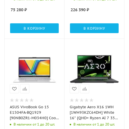
SSD/W11}
OLED Ultra 7 255H/32GB
1TB/Intel Arc
75 280
₽
226 390
₽
Graphics/WIN11
PRO/Stylus+Sleeve}
В КОРЗИНУ
В КОРЗИНУ
ASUS VivoBook Go 15
Gigabyte Aero X16 1WH
E1504FA-BQ1929
[1WH93KZC64DH] White
[90NB0ZR1-M034H0] Cool
16" {QHD+ Ryzen AI 7 350
Silver 15.6" {FHD Ryzen 5
/32Gb/ SSD1Tb/RTX5070
В наличии от 1 до 20 шт.
В наличии от 1 до 20 шт.
7520U(2.8Ghz)/16384Mb/512PCISSDGb/AMD
8Gb/Win 11}