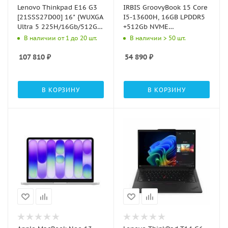
Lenovo Thinkpad E16 G3
IRBIS GroovyBook 15 Core
[21SSS27D00] 16" {WUXGA
I5-13600H, 16GB LPDDR5
Ultra 5 225H/16Gb/512Gb
+512Gb NVME
SSD/DOS/Backlit/PL-
SSD,15,6"LCD 1920*1080
В наличии от 1 до 20 шт.
В наличии > 50 шт.
bottom}
IPS ,Intel AX101
WIFI,Front camera:
107 810
₽
54 890
₽
2MP,TPM2.0,4400mha
battery, TYP
В КОРЗИНУ
В КОРЗИНУ