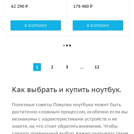
Radeon/DOS}
62 290
₽
178 480
₽
В КОРЗИНУ
В КОРЗИНУ
1
2
3
12
Как выбрать и купить ноутбук.
Полезные советы Покупка ноутбука может быть
достаточно сложным процессом, особенно если вы
незнакомы с характеристиками устройств и не
знаете, на что стоит обратить внимание. Чтобы
сделать правильный выбор, важно учитывать такие