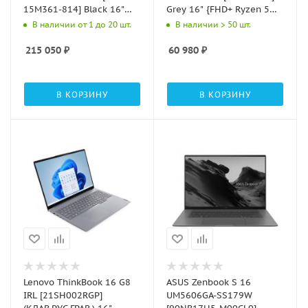
15M361-814] Black 16"
Grey 16" {FHD+ Ryzen 5
{QHD+ Ul7
6600H/16GB/512GB
В наличии от 1 до 20 шт.
В наличии > 50 шт.
255HX/32Gb/SSD1Tb/RTX5070Ti
SSD/DOS}
12Gb/DOS}
215 050
₽
60 980
₽
В КОРЗИНУ
В КОРЗИНУ
Lenovo ThinkBook 16 G8
ASUS Zenbook S 16
IRL [21SH002RGP]
UM5606GA-SS179W