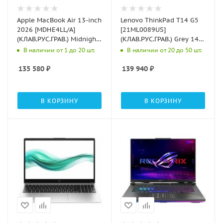
Apple MacBook Air 13-inch
Lenovo ThinkPad T14 G5
2026 [MDHE4LL/A]
[21ML0089US]
(КЛАВ.РУС.ГРАВ.) Midnight
(КЛАВ.РУС.ГРАВ.) Grey 14"
13.6" Liquid Retina
{WUXGA IPS 400nits Ultra
В наличии от 1 до 20 шт.
В наличии от 20 до 50 шт.
{(2560x1664) 500nits M5
7 155U/16GB/512GB
10C CPU 8C
SSD/W11Pro bios}
135 580
₽
139 940
₽
GPU/16GB/512GB SSD/
рекомен
В КОРЗИНУ
В КОРЗИНУ