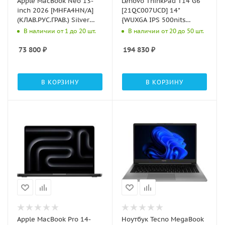
Apple MacBook Neo 13-
Lenovo ThinkPad T14 G6
inch 2026 [MHFA4HN/A]
[21QC007UCD] 14"
(КЛАВ.РУС.ГРАВ.) Silver
{WUXGA IPS 500nits
13.0'' Liquid Retina
100sRGB Ultra 5
В наличии от 1 до 20 шт.
В наличии от 20 до 50 шт.
{(2408x1506) 500nits A18
225H/32GB(16*2)/1TB
6C CPU 5C GPU/8GB/256GB
SSD/LTE/W11Pro bios}
73 800
₽
194 830
₽
SSD/без перех
В КОРЗИНУ
В КОРЗИНУ
Apple MacBook Pro 14-
Ноутбук Tecno MegaBook