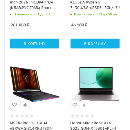
inch 2026 [MGDR4HN/A]
K15SDA Ryzen 5
(КЛАВ.РУС.ГРАВ.) Space
7430U/8Gb/SSD512Gb/15.6"/IP
Black 14.2" Liquid Retina
В наличии от 1 до 20 шт.
В наличии от 20 до 50 шт.
XDR {(3024x1964) M5 Pro
15C CPU 16C
261 060
₽
46 100
₽
GPU/24GB/1TB SSD/реком
В КОРЗИНУ
В КОРЗИНУ
MSI Raider 16 HX AI
Honor MagicBook X16
A2XWHG-814XRU [9S7-
2025 GOH-X [5301APLM]