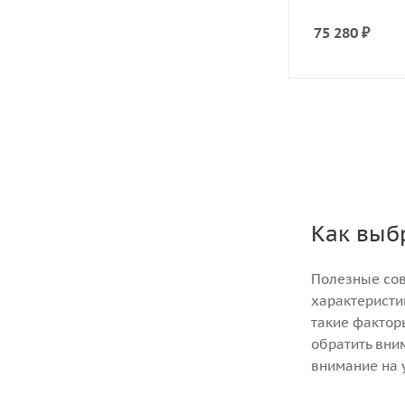
75 280
₽
Как выбр
Полезные сов
характеристи
такие факторы
обратить вним
внимание на у