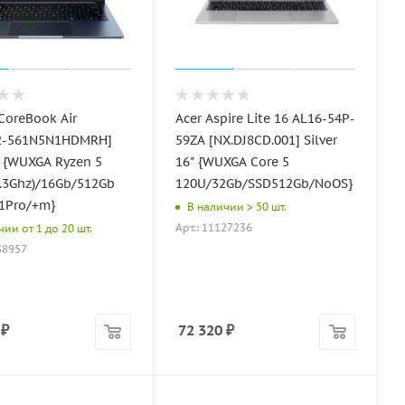
oreBook Air
Acer Aspire Lite 16 AL16-54P-
2-561N5N1HDMRH]
59ZA [NX.DJ8CD.001] Silver
" {WUXGA Ryzen 5
16" {WUXGA Core 5
.3Ghz)/16Gb/512Gb
120U/32Gb/SSD512Gb/NoOS}
1Pro/+m}
В наличии > 50 шт.
Арт.: 11127236
ии от 1 до 20 шт.
38957
₽
72 320
₽