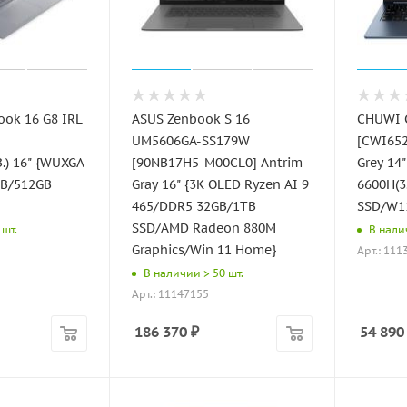
ook 16 G8 IRL
ASUS Zenbook S 16
CHUWI C
UM5606GA-SS179W
[CWI65
.) 16" {WUXGA
[90NB17H5-M00CL0] Antrim
Grey 14
GB/512GB
Gray 16" {3K OLED Ryzen AI 9
6600H(3
465/DDR5 32GB/1TB
SSD/W1
SSD/AMD Radeon 880M
 шт.
В налич
Graphics/Win 11 Home}
Арт.: 111
В наличии > 50 шт.
Арт.: 11147155
186 370
₽
54 890