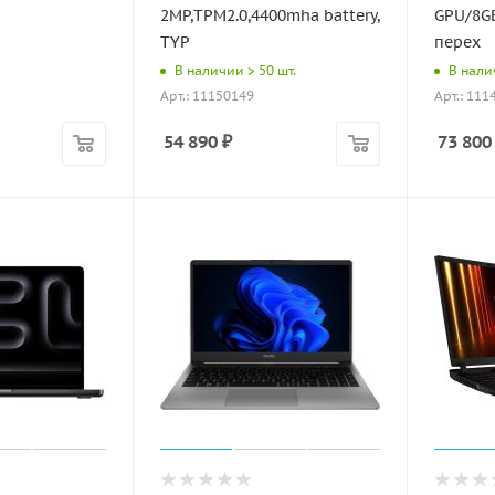
2MP,TPM2.0,4400mha battery,
GPU/8G
TYP
перех
В наличии > 50 шт.
В налич
Арт.: 11150149
Арт.: 111
54 890
₽
73 800