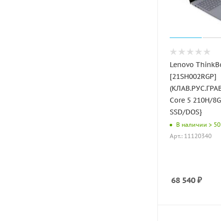
Lenovo ThinkB
[21SH002RGP]
(КЛАВ.РУС.ГРАВ
Core 5 210H/8
SSD/DOS}
В наличии > 50
Арт.: 11120340
68 540
₽