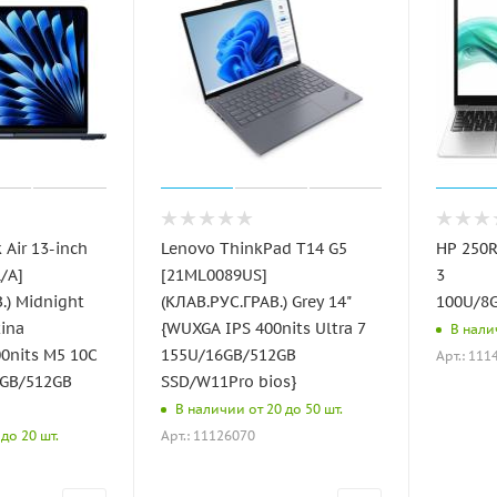
Air 13-inch
Lenovo ThinkPad T14 G5
HP 250R
/A]
[21ML0089US]
3
.) Midnight
(КЛАВ.РУС.ГРАВ.) Grey 14"
100U/8G
tina
{WUXGA IPS 400nits Ultra 7
В налич
00nits M5 10C
155U/16GB/512GB
Арт.: 111
6GB/512GB
SSD/W11Pro bios}
В наличии от 20 до 50 шт.
Арт.: 11126070
до 20 шт.