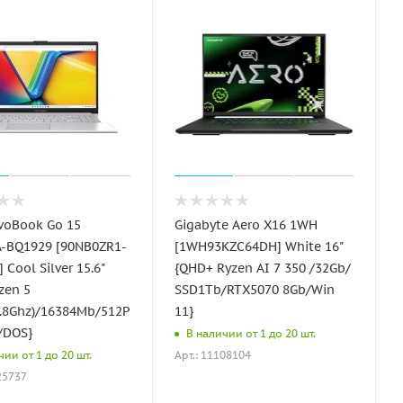
voBook Go 15
Gigabyte Aero X16 1WH
-BQ1929 [90NB0ZR1-
[1WH93KZC64DH] White 16"
 Cool Silver 15.6"
{QHD+ Ryzen AI 7 350 /32Gb/
zen 5
SSD1Tb/RTX5070 8Gb/Win
2.8Ghz)/16384Mb/512PCISSDGb/AMD
11}
/DOS}
В наличии от 1 до 20 шт.
Арт.: 11108104
ии от 1 до 20 шт.
25737