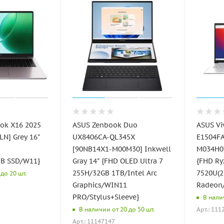
ok X16 2025
ASUS Zenbook Duo
ASUS Vi
N] Grey 16"
UX8406CA-QL345X
E1504FA
[90NB14X1-M00M30] Inkwell
M034H0]
TB SSD/W11}
Gray 14" {FHD OLED Ultra 7
{FHD Ry
255H/32GB 1TB/Intel Arc
7520U(
до 20 шт.
Graphics/WIN11
Radeon
PRO/Stylus+Sleeve}
В налич
Арт.: 111
В наличии от 20 до 50 шт.
Арт.: 11147147