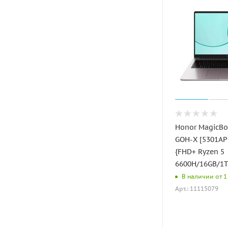
Honor MagicBo
GOH-X [5301APL
{FHD+ Ryzen 5
6600H/16GB/1
В наличии от 1 
Арт.: 11115079