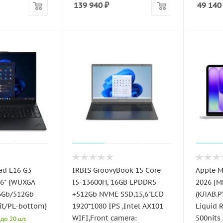
139 940
₽
49 140
ad E16 G3
IRBIS GroovyBook 15 Core
Apple M
16" {WUXGA
I5-13600H, 16GB LPDDR5
2026 [
16Gb/512Gb
+512Gb NVME SSD,15,6"LCD
(КЛАВ.РУ
it/PL-bottom}
1920*1080 IPS ,Intel AX101
Liquid 
WIFI,Front camera:
500nits
до 20 шт.