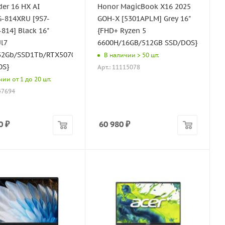
der 16 HX AI
Honor MagicBook X16 2025
-814XRU [9S7-
GOH-X [5301APLM] Grey 16"
grey/6060mAh
814] Black 16"
{FHD+ Ryzen 5
l7
6600H/16GB/512GB SSD/DOS}
32Gb/SSD1Tb/RTX5070Ti
В наличии > 50 шт.
OS}
Арт.: 11115078
ии от 1 до 20 шт.
47694
0
₽
60 980
₽