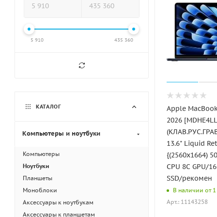
5 910
435 360
КАТАЛОГ
Apple MacBook 
2026 [MDHE4LL
(КЛАВ.РУС.ГРАВ
Компьютеры и ноутбуки
13.6" Liquid Re
Компьютеры
{(2560x1664) 5
CPU 8C GPU/1
Ноутбуки
SSD/рекомен
Планшеты
Моноблоки
В наличии от 1 
Арт.: 11143258
Аксессуары к ноутбукам
Аксессуары к планшетам