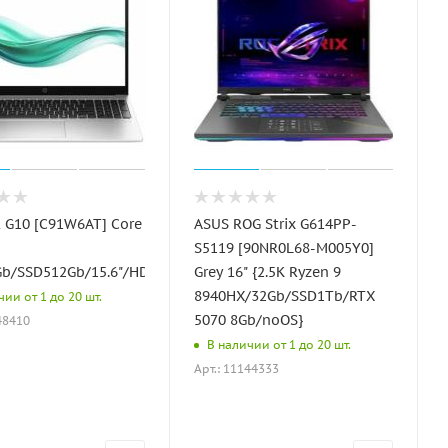
 G10 [C91W6AT] Core
ASUS ROG Strix G614PP-
S5119 [90NR0L68-M005Y0]
b/SSD512Gb/15.6"/HD/noOS/dk.silver
Grey 16" {2.5K Ryzen 9
8940HX/32Gb/SSD1Tb/RTX
ии от 1 до 20 шт.
5070 8Gb/noOS}
48410
В наличии от 1 до 20 шт.
Арт.: 11144333