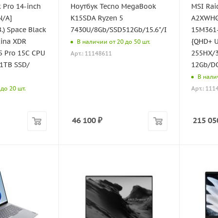
 Pro 14-inch
Ноутбук Tecno MegaBook
MSI Rai
N/A]
K15SDA Ryzen 5
A2XWHG
.) Space Black
7430U/8Gb/SSD512Gb/15.6"/IPS/FHD/W11H/
15M361-
tina XDR
{QHD+ U
В наличии от 20 до 50 шт.
5 Pro 15C CPU
255HX/
Арт.: 11148611
1TB SSD/
12Gb/D
В налич
Арт.: 111
до 20 шт.
46 100
₽
215 05