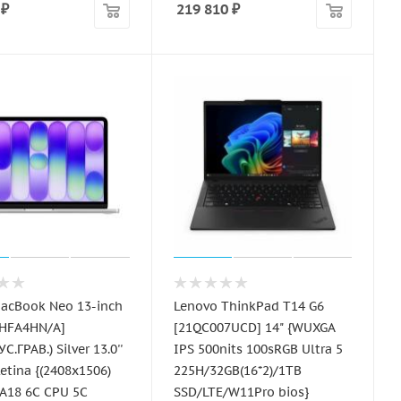
₽
219 810
₽
acBook Neo 13-inch
Lenovo ThinkPad T14 G6
MHFA4HN/A]
[21QC007UCD] 14" {WUXGA
С.ГРАВ.) Silver 13.0''
IPS 500nits 100sRGB Ultra 5
Retina {(2408x1506)
225H/32GB(16*2)/1TB
 A18 6C CPU 5C
SSD/LTE/W11Pro bios}