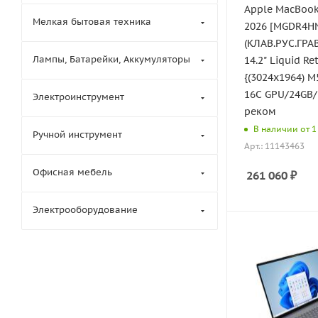
Apple MacBook
Мелкая бытовая техника
2026 [MGDR4H
(КЛАВ.РУС.ГРАВ
Лампы, Батарейки, Аккумуляторы
14.2" Liquid Re
{(3024x1964) M
16C GPU/24GB/
Электроинструмент
реком
В наличии от 1 
Ручной инструмент
Арт.: 11143463
Офисная мебель
261 060
₽
Электрооборудование