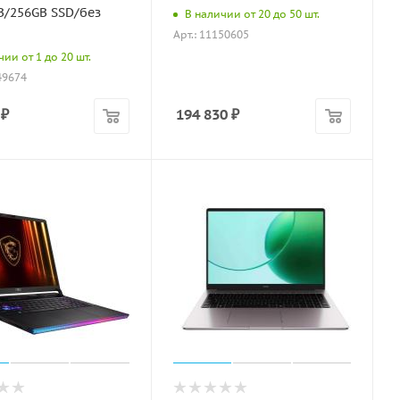
B/256GB SSD/без
В наличии от 20 до 50 шт.
Арт.: 11150605
ии от 1 до 20 шт.
49674
₽
194 830
₽