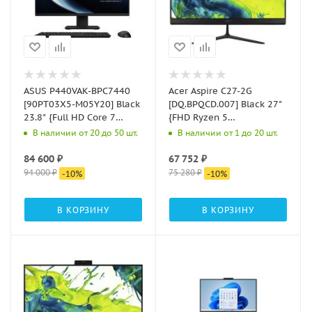
ASUS P440VAK-BPC7440
Acer Aspire C27-2G
[90PT03X5-M05Y20] Black
[DQ.BPQCD.007] Black 27"
23.8" {Full HD Core 7
{FHD Ryzen 5
240H/16Gb/SSD512Gb
7430U/16Gb/SSD512Gb/NoOS}
В наличии от 20 до 50 шт.
В наличии от 1 до 20 шт.
Graphics/noOS/kb/m}
84 600
₽
67 752
₽
94 000
₽
75 280
₽
-
10
%
-
10
%
В КОРЗИНУ
В КОРЗИНУ