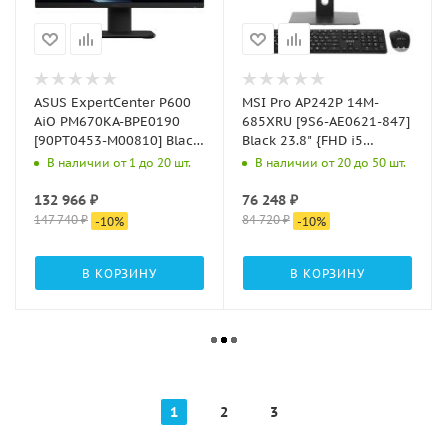
ASUS ExpertCenter P600
MSI Pro AP242P 14M-
AiO PM670KA-BPE0190
685XRU [9S6-AE0621-847]
[90PT0453-M00810] Black
Black 23.8" {FHD i5
27" {FHD AMD Ryzen AI 7
14400(2.5Ghz)/8192Mb/512PCI
В наличии от 1 до 20 шт.
В наличии от 20 до 50 шт.
350 2.0 GHz/DDR5
Graphics 730/noOS +
32GB/1TB M.2 NVMe PCIe
Wireless KB}
132 966
₽
76 248
₽
4.0 SSD/ Wi-Fi 7 +
147 740
₽
84 720
₽
-
10
%
-
10
%
В КОРЗИНУ
В КОРЗИНУ
1
2
3