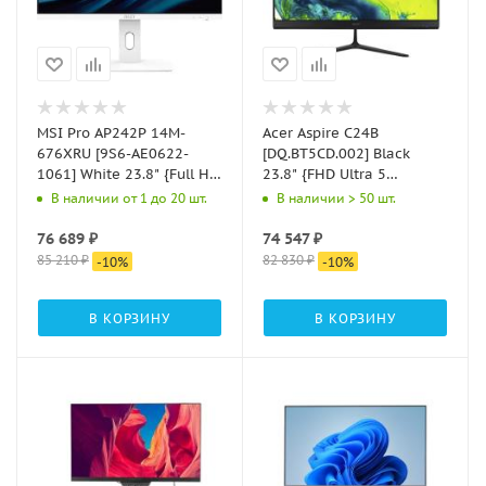
MSI Pro AP242P 14M-
Acer Aspire C24B
676XRU [9S6-AE0622-
[DQ.BT5CD.002] Black
1061] White 23.8" {Full HD
23.8" {FHD Ultra 5
i3 14100/16Gb/SSD512Gb
115u/16GB DDR5/SSD
В наличии от 1 до 20 шт.
В наличии > 50 шт.
UHDG 730/noOS/kb/m}
512GB/kb&m(wls)/Eshell}
76 689
₽
74 547
₽
85 210
₽
82 830
₽
-
10
%
-
10
%
В КОРЗИНУ
В КОРЗИНУ