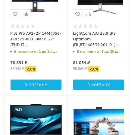
MSI Pro AP272P 14M [9S6-
LightCom AiO 23,8 IPS
AF8321-809] Black 27"
Optimum
{FHD i3
(ПЦВТ.466539.201-01)
14100/16Gb/512Gb
Intel Core i5
В наличии от 1 до 20 шт.
В наличии от 1 до 20 шт.
SSD/DOS + Wireless KB+M}
12400/B660/DDR4
16Gb/SSD
78 831
₽
81 054
₽
512Gb/Web5MP/HDMI,DP,VGA/2
87 590
₽
90 060
₽
-
10
%
-
10
%
3.2 Gen1,USB Type-
C,CR/2xUSB
В КОРЗИНУ
В КОРЗИНУ