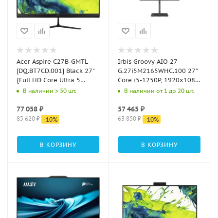
Acer Aspire C27B-GMTL
Irbis Groovy AIO 27
[DQ.BT7CD.001] Black 27"
G.27i5M2165WHC.100 27"
{Full HD Core Ultra 5
Core i5-1250P, 1920x1080;
115U/16Gb/SSD512Gb
IPS, 16GB DDR4/512GB
В наличии > 50 шт.
В наличии от 1 до 20 шт.
Graphics/Esh/kb/m}
NVME SSD, HAS, Win11Pro
77 058
₽
57 465
₽
85 620
₽
63 850
₽
-
10
%
-
10
%
В КОРЗИНУ
В КОРЗИНУ