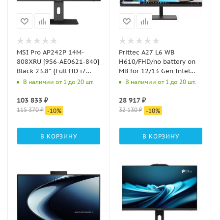
MSI Pro AP242P 14M-
Prittec A27 L6 WB
808XRU [9S6-AE0621-840]
H610/FHD/no battery on
Black 23.8" {Full HD i7
MB for 12/13 Gen Intel
14700/32Gb/SSD512Gb
(65w) A27- WB H610/Full
В наличии от 1 до 20 шт.
В наличии от 1 до 20 шт.
UHDG 770/noOS/kb/m}
HD
103 833
₽
28 917
₽
115 370
₽
32 130
₽
-
10
%
-
10
%
В КОРЗИНУ
В КОРЗИНУ