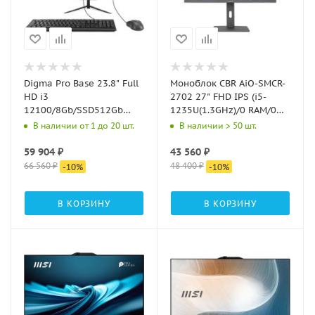
Digma Pro Base 23.8" Full
Моноблок CBR AiO-SMCR-
HD i3
2702 27" FHD IPS (i5-
12100/8Gb/SSD512Gb
1235U(1.3GHz)/0 RAM/0
UHDG
SSD /Intel UHD Graphics
В наличии от 1 до 20 шт.
В наличии > 50 шт.
730/CR/W11Pro/kb/m/
(support Iris Xe with dual
черный 1920x1080
RAM)/ RJ45/ Windows 11
59 904
₽
43 560
₽
Pro)
66 560
₽
48 400
₽
-
10
%
-
10
%
В КОРЗИНУ
В КОРЗИНУ