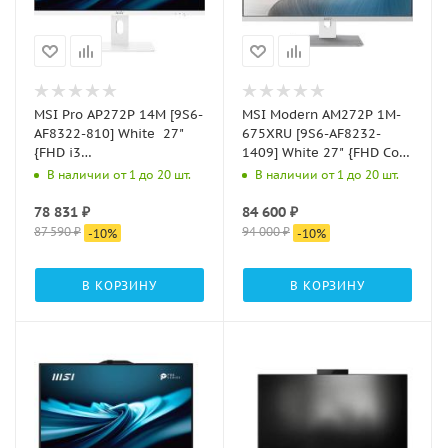
MSI Pro AP272P 14M [9S6-
MSI Modern AM272P 1M-
AF8322-810] White 27"
675XRU [9S6-AF8232-
{FHD i3
1409] White 27" {FHD Core
14100/16Gb/512Gb
5 120U / SO-DIMM DDR5
В наличии от 1 до 20 шт.
В наличии от 1 до 20 шт.
SSD/DOS + Wireless KB+M}
16GB (8GB*2) / 512G M.2
PCIe SSD / noOS/KBM }
78 831
₽
84 600
₽
87 590
₽
94 000
₽
-
10
%
-
10
%
В КОРЗИНУ
В КОРЗИНУ