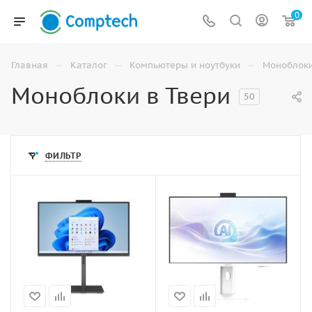
0
—
—
—
Главная
Каталог
Компьютеры и ноутбуки
Моноблок
Моноблоки в Твери
50
ФИЛЬТР