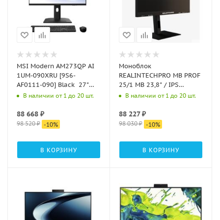
MSI Modern AM273QP AI
Моноблок
1UM-090XRU [9S6-
REALINTECHPRO МВ PROF
AF0111-090] Black 27"
25/1 MB 23,8" / IPS
{WQHD Ultra 5
1920*1080 / H610 / i5-
В наличии от 1 до 20 шт.
В наличии от 1 до 20 шт.
125H(1.2Ghz)/16384Mb/512PCISSDGb/Intel
12400 / Кулер / DDR4
Arc Graphics//noOS +
1*16Gb 3200 / SSD M.2
88 668
₽
88 227
₽
Wireless KB+M}
512Gb PCIe / K+M / no OS
98 520
₽
98 030
₽
-
10
%
-
10
%
/Реестр М
В КОРЗИНУ
В КОРЗИНУ