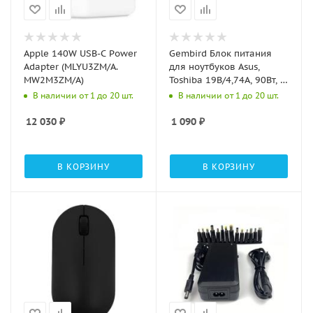
Apple 140W USB-C Power
Gembird Блок питания
Adapter (MLYU3ZM/A.
для ноутбуков Asus,
MW2M3ZM/A)
Toshiba 19В/4,74А, 90Вт, 1
штекер 5,5х2,5мм (NPA-
В наличии от 1 до 20 шт.
В наличии от 1 до 20 шт.
AC17)
12 030
₽
1 090
₽
В КОРЗИНУ
В КОРЗИНУ