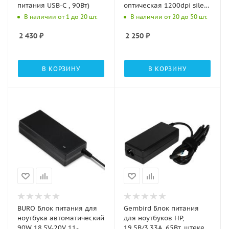
питания USB-C , 90Вт)
оптическая 1200dpi silent
беспров. BT/Radio USB
В наличии от 1 до 20 шт.
В наличии от 20 до 50 шт.
для ноутбука 4but
(BHR8913GL)
2 430
₽
2 250
₽
В КОРЗИНУ
В КОРЗИНУ
BURO Блок питания для
Gembird Блок питания
ноутбука автоматический
для ноутбуков HP,
90W 18.5V-20V 11-
19.5В/3.33А, 65Вт, штекер