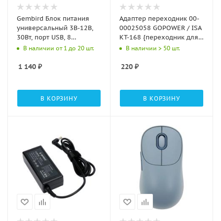
Gembird Блок питания
Адаптер переходник 00-
универсальный 3В-12В,
00025058 GOPOWER / ISA
30Вт, порт USB, 8
KT-168 {переходник для
штекеров (NPA-AC5)
Apple универсальный}
В наличии от 1 до 20 шт.
В наличии > 50 шт.
1 140
₽
220
₽
В КОРЗИНУ
В КОРЗИНУ