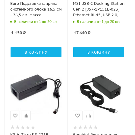
Buro Подставка ширина
MSI USB-C Docking Station
системного блока 16,5 см
Gen 2 [957-1P151E-023]
- 26,5 см, масса
Ethernet RJ-45, USB 2.0,
системного блока до 20
USB 3.1 Gen2 Type-A, USB
В наличии от 1 до 20 шт.
В наличии от 1 до 20 шт.
кг, материал - пластик, на
3.2 Gen2 Type-C
колёсах, черный (BU-
1 150
₽
17 640
₽
CS3BL)
В КОРЗИНУ
В КОРЗИНУ
KS-is Tirzo KS-271B
Gembird Блок питания