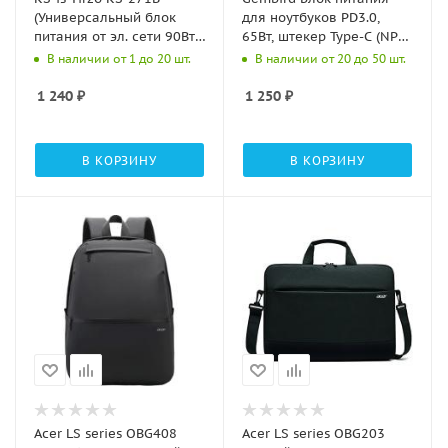
(Универсальный блок
для ноутбуков PD3.0,
питания от эл. сети 90Вт,
65Вт, штекер Type-C (NPA-
13 коннекторов)
DC10)
В наличии от 1 до 20 шт.
В наличии от 20 до 50 шт.
1 240
₽
1 250
₽
В КОРЗИНУ
В КОРЗИНУ
Acer LS series OBG408
Acer LS series OBG203