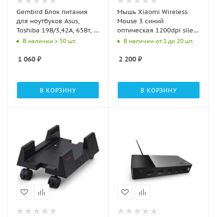
Gembird Блок питания
Мышь Xiaomi Wireless
для ноутбуков Asus,
Mouse 3 синий
Toshiba 19В/3,42А, 65Вт, 1
оптическая 1200dpi silent
штекер 5,5х2,5мм (NPA-
беспров. BT/Radio USB
В наличии > 50 шт.
В наличии от 1 до 20 шт.
AC19)
для ноутбука 4but
(BHR8914GL)
1 060
₽
2 200
₽
В КОРЗИНУ
В КОРЗИНУ