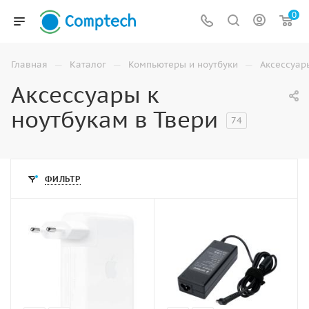
0
—
—
—
Главная
Каталог
Компьютеры и ноутбуки
Аксессуар
Аксессуары к
ноутбукам в Твери
74
ФИЛЬТР