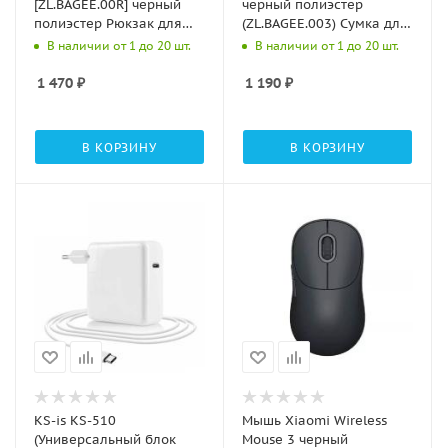
[ZL.BAGEE.00R] черный
черный полиэстер
полиэстер Рюкзак для
(ZL.BAGEE.003) Сумка для
ноутбука 15.6"
ноутбука 15.6"
В наличии от 1 до 20 шт.
В наличии от 1 до 20 шт.
1 470
₽
1 190
₽
В КОРЗИНУ
В КОРЗИНУ
KS-is KS-510
Мышь Xiaomi Wireless
(Универсальный блок
Mouse 3 черный