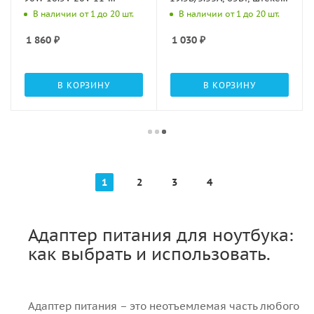
connectors 4.62A (365421)
4.5х3мм, коробка (NPA-
В наличии от 1 до 20 шт.
В наличии от 1 до 20 шт.
(BUM-1157L90)
AC39)
1 860
₽
1 030
₽
В КОРЗИНУ
В КОРЗИНУ
1
2
3
4
Адаптер питания для ноутбука:
как выбрать и использовать.
Адаптер питания – это неотъемлемая часть любого